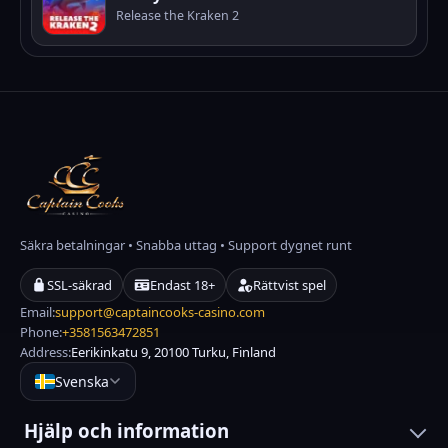
Release the Kraken 2
Säkra betalningar • Snabba uttag • Support dygnet runt
Suomi
SSL-säkrad
Endast 18+
Rättvist spel
Svenska
Email:
support@captaincooks-casino.com
Phone:
+3581563472851
English
Address:
Eerikinkatu 9, 20100 Turku, Finland
Svenska
Hjälp och information