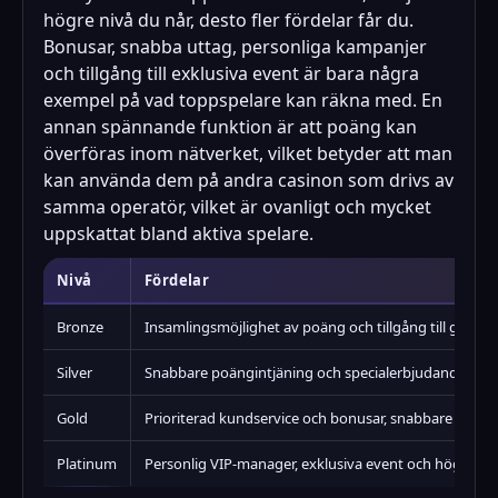
högre nivå du når, desto fler fördelar får du.
Bonusar, snabba uttag, personliga kampanjer
och tillgång till exklusiva event är bara några
exempel på vad toppspelare kan räkna med. En
annan spännande funktion är att poäng kan
överföras inom nätverket, vilket betyder att man
kan använda dem på andra casinon som drivs av
samma operatör, vilket är ovanligt och mycket
uppskattat bland aktiva spelare.
Nivå
Fördelar
Bronze
Insamlingsmöjlighet av poäng och tillgång till grun
Silver
Snabbare poängintjäning och specialerbjudanden
Gold
Prioriterad kundservice och bonusar, snabbare uttag
Platinum
Personlig VIP-manager, exklusiva event och högsta u