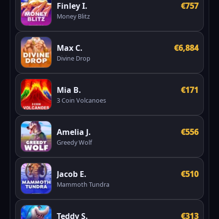
Finley I.
€757
Money Blitz
Max C.
€6,884
Divine Drop
Mia B.
€171
3 Coin Volcanoes
Amelia J.
€556
Greedy Wolf
Jacob E.
€510
Mammoth Tundra
Teddy S.
€313