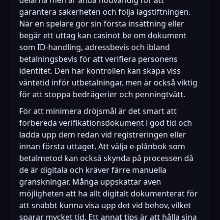
delarna men är ändå nödvändig för att
garantera säkerheten och följa lagstiftningen.
När en spelare gör sin första insättning eller
begär ett uttag kan casinot be om dokument
som ID-handling, adressbevis och ibland
betalningsbevis för att verifiera personens
identitet. Den här kontrollen kan skapa viss
väntetid inför utbetalningar, men är också viktig
för att stoppa bedrägerier och penningtvätt.
För att minimera dröjsmål är det smart att
förbereda verifikationsdokument i god tid och
ladda upp dem redan vid registreringen eller
innan första uttaget. Att välja e-plånbok som
betalmetod kan också skynda på processen då
de är digitala och kräver färre manuella
granskningar. Många uppskattar även
möjligheten att ha allt digitalt dokumenterat för
att snabbt kunna visa upp det vid behov, vilket
sparar mycket tid. Ett annat tips är att hålla sina