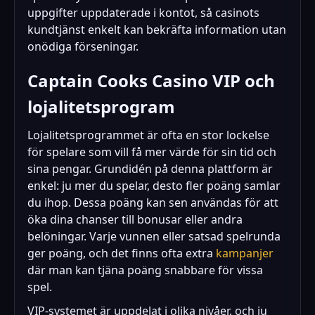
uppgifter uppdaterade i kontot, så casinots
kundtjänst enkelt kan bekräfta information utan
onödiga förseningar.
Captain Cooks Casino VIP och
lojalitetsprogram
Lojalitetsprogrammet är ofta en stor lockelse
för spelare som vill få mer värde för sin tid och
sina pengar. Grundidén på denna plattform är
enkel: ju mer du spelar, desto fler poäng samlar
du ihop. Dessa poäng kan sen användas för att
öka dina chanser till bonusar eller andra
belöningar. Varje vunnen eller satsad spelrunda
ger poäng, och det finns ofta extra
kampanjer
där man kan tjäna poäng snabbare för vissa
spel.
VIP-systemet är uppdelat i olika nivåer, och ju