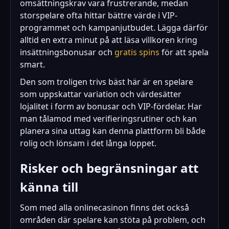
omsättningskrav vara frustrerande, medan
storspelare ofta hittar bättre värde i VIP-
programmet och kampanjutbudet. Lägga därför
alltid en extra minut på att läsa villkoren kring
insättningsbonusar och
gratis spins
för att spela
smart.
Den som troligen trivs bäst här är en spelare
som uppskattar variation och värdesätter
lojalitet i form av bonusar och VIP-fördelar. Har
man tålamod med verifieringsrutiner och kan
planera sina uttag kan denna plattform bli både
rolig och lönsam i det långa loppet.
Risker och begränsningar att
känna till
Som med alla onlinecasinon finns det också
områden där spelare kan stöta på problem, och