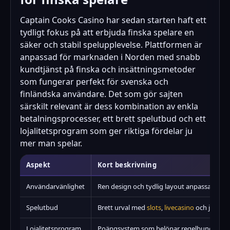
Captain Cooks Casino har sedan starten haft ett
tydligt fokus på att erbjuda finska spelare en
säker och stabil spelupplevelse. Plattformen är
anpassad för marknaden i Norden med snabb
kundtjänst på finska och insättningsmetoder
som fungerar perfekt för svenska och
finländska användare. Det som gör sajten
särskilt relevant är dess kombination av enkla
betalningsprocesser, ett brett spelutbud och ett
lojalitetsprogram som ger riktiga fördelar ju
mer man spelar.
Aspekt
Kort beskrivning
Användarvänlighet
Ren design och tydlig layout anpassad för 
Spelutbud
Brett urval med
slots
,
livecasino
och jackpot
Lojalitetsprogram
Poängsystem som belönar regelbundet sp