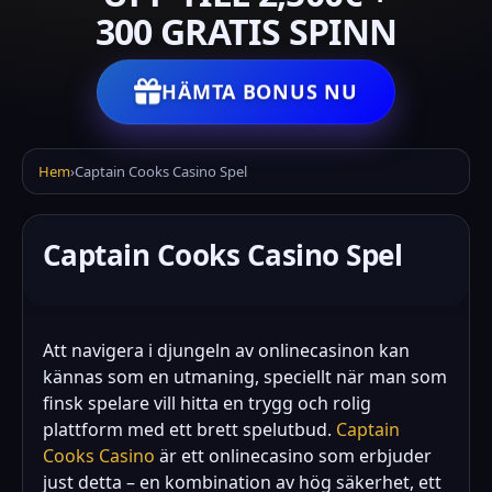
300 GRATIS SPINN
HÄMTA BONUS NU
Hem
›
Captain Cooks Casino Spel
Captain Cooks Casino Spel
Att navigera i djungeln av onlinecasinon kan
kännas som en utmaning, speciellt när man som
finsk spelare vill hitta en trygg och rolig
plattform med ett brett spelutbud.
Captain
Cooks Casino
är ett onlinecasino som erbjuder
just detta – en kombination av hög säkerhet, ett