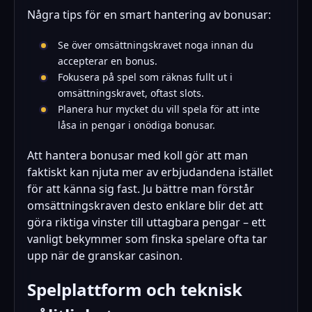
Några tips för en smart hantering av bonusar:
Se över omsättningskravet noga innan du
accepterar en bonus.
Fokusera på spel som räknas fullt ut i
omsättningskravet, oftast slots.
Planera hur mycket du vill spela för att inte
låsa in pengar i onödiga bonusar.
Att hantera bonusar med koll gör att man
faktiskt kan njuta mer av erbjudandena istället
för att känna sig fast. Ju bättre man förstår
omsättningskraven desto enklare blir det att
göra riktiga vinster till uttagbara pengar – ett
vanligt bekymmer som finska spelare ofta tar
upp när de granskar casinon.
Spelplattform och teknisk