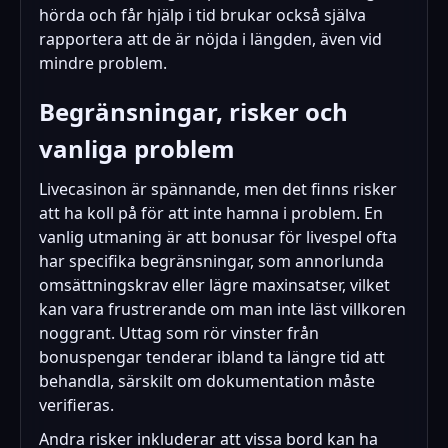
hörda och får hjälp i tid brukar också själva
rapportera att de är nöjda i längden, även vid
mindre problem.
Begränsningar, risker och
vanliga problem
Livecasinon är spännande, men det finns risker
att ha koll på för att inte hamna i problem. En
vanlig utmaning är att bonusar för livespel ofta
har specifika begränsningar, som annorlunda
omsättningskrav eller lägre maxinsatser, vilket
kan vara frustrerande om man inte läst villkoren
noggrant. Uttag som rör vinster från
bonuspengar tenderar ibland ta längre tid att
behandla, särskilt om dokumentation måste
verifieras.
Andra risker inkluderar att vissa bord kan ha