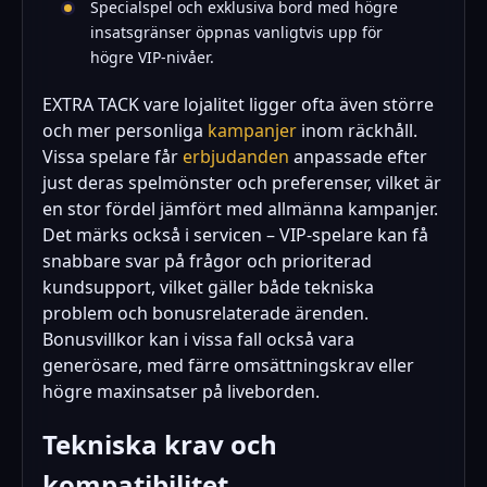
Specialspel och exklusiva bord med högre
insatsgränser öppnas vanligtvis upp för
högre VIP-nivåer.
EXTRA TACK vare lojalitet ligger ofta även större
och mer personliga
kampanjer
inom räckhåll.
Vissa spelare får
erbjudanden
anpassade efter
just deras spelmönster och preferenser, vilket är
en stor fördel jämfört med allmänna kampanjer.
Det märks också i servicen – VIP-spelare kan få
snabbare svar på frågor och prioriterad
kundsupport, vilket gäller både tekniska
problem och bonusrelaterade ärenden.
Bonusvillkor kan i vissa fall också vara
generösare, med färre omsättningskrav eller
högre maxinsatser på liveborden.
Tekniska krav och
kompatibilitet