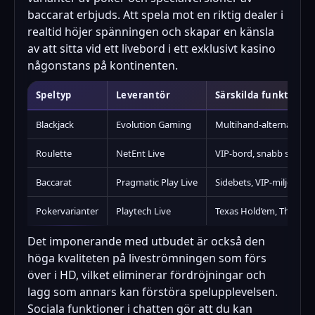
baccarat erbjuds. Att spela mot en riktig dealer i
realtid höjer spänningen och skapar en känsla
av att sitta vid ett livebord i ett exklusivt kasino
någonstans på kontinenten.
Speltyp
Leverantör
Särskilda funktioner
Blackjack
Evolution Gaming
Multihand-alternativ, li
Roulette
NetEnt Live
VIP-bord, snabb snurr-f
Baccarat
Pragmatic Play Live
Sidebets, VIP-miljö, HD-
Pokervarianter
Playtech Live
Texas Hold’em, Three Ca
Det imponerande med utbudet är också den
höga kvaliteten på liveströmningen som förs
över i HD, vilket eliminerar fördröjningar och
lagg som annars kan förstöra spelupplevelsen.
Sociala funktioner i chatten gör att du kan