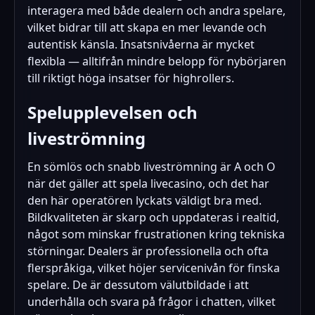
interagera med både dealern och andra spelare,
vilket bidrar till att skapa en mer levande och
autentisk känsla. Insatsnivåerna är mycket
flexibla — alltifrån mindre belopp för nybörjaren
till riktigt höga insatser för highrollers.
Spelupplevelsen och
liveströmning
En sömlös och snabb liveströmning är A och O
när det gäller att spela livecasino, och det har
den här operatören lyckats väldigt bra med.
Bildkvaliteten är skarp och uppdateras i realtid,
något som minskar frustrationen kring tekniska
störningar. Dealers är professionella och ofta
flerspråkiga, vilket höjer servicenivån för finska
spelare. De är dessutom välutbildade i att
underhålla och svara på frågor i chatten, vilket