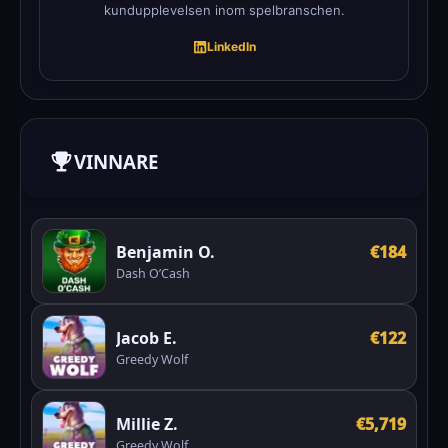
kundupplevelsen inom spelbranschen.
LinkedIn
VINNARE
Benjamin O.
€184
Dash O’Cash
Jacob E.
€122
Greedy Wolf
Millie Z.
€5,719
Greedy Wolf