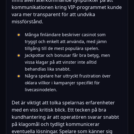
finns även återkommande synpunkter på att
kommunikationen kring VIP-programmet kunde
vara mer transparent för att undvika
missförstånd.
Många finländare beskriver casinot som
tryggt och enkelt att använda, med jämn
tillgång till de mest populära spelen.
Jackpottar och bonusar får bra betyg, men
vissa klagar på att vinster inte alltid
behandlas lika snabbt.
Några spelare har uttryckt frustration över
oklara villkor i kampanjer specifikt för
livecasinodelen.
Det är viktigt att tolka spelarnas erfarenheter
med en viss kritisk blick. Ett tecken på bra
kundhantering är att operatören svarar snabbt
på klagomål och tydligt kommunicerar
eventuella lösningar. Spelare som känner sig