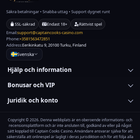
Säkra betalningar • Snabba uttag • Support dygnet runt
Suomi
SSL-säkrad
Endast 18+
Rättvist spel
Svenska
Email:
support@captaincooks-casino.com
Phone:
+3581563472851
English
Address:
Eerikinkatu 9, 20100 Turku, Finland
Svenska
Hjälp och information
Om oss
Bonusar och VIP
Kontakter
Kampanjer
Juridik och konto
Recension
VIP-program
Ålder och verifiering
Betalningsmetoder
Copyright © 2026. Denna webbplats är en oberoende informations- och
Cashback
Ansvarsfullt spelande
recensionsplattform och är inte ansluten till, godkänd av eller på något
Webbplatskarta
sätt kopplad till Captain Cooks Casino. Användare ansvarar själva för att
Registrering
Integritetspolicy
säkerställa att onlinespel är lagligt i deras jurisdiktion och för att följa alla