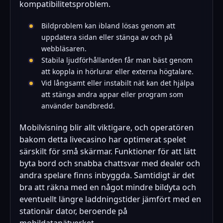
kompatibilitetsproblem.
Bildproblem kan ibland lösas genom att
uppdatera sidan eller stänga av och på
webbläsaren.
Stabila ljudförhållanden får man bäst genom
att koppla in hörlurar eller externa högtalare.
Vid långsamt eller instabilt nät kan det hjälpa
att stänga andra appar eller program som
använder bandbredd.
Mobilvisning blir allt viktigare, och operatören
bakom detta livecasino har optimerat spelet
särskilt för små skärmar. Funktioner för att lätt
byta bord och snabba chattsvar med dealer och
andra spelare finns inbyggda. Samtidigt är det
bra att räkna med en något mindre bildyta och
eventuellt längre laddningstider jämfört med en
stationär dator, beroende på