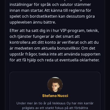
inställningar för språk och valutor stämmer
innan man startar. Att känna till reglerna för
spelet och bordsetiketten kan dessutom göra
upplevelsen ännu bättre.
Efter att ha satt dig in i hur VIP-program, teknik,
och tjänster fungerar är det smart att
kontrollera att ditt konto är verifierat och att du
är medveten om aktuella bonusvillkor. Om det
uppstår frågor, tveka inte att använda supporten
för att få hjälp och reda ut eventuella oklarheter.
Stefano Nucci
Under mer än tio år på Veikkaus Oy har min karriär
präglats av ett starkt fokus på att förbättra