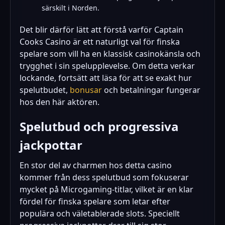
särskilt i Norden.
Det blir därför lätt att förstå varför Captain
Cooks Casino är ett naturligt val för finska
spelare som vill ha en klassisk casinokänsla och
trygghet i sin spelupplevelse. Om detta verkar
lockande, fortsätt att läsa för att se exakt hur
spelutbudet,
bonusar
och betalningar fungerar
hos den här aktören.
Spelutbud och progressiva
jackpottar
En stor del av charmen hos detta casino
kommer från dess spelutbud som fokuserar
mycket på Microgaming-titlar, vilket är en klar
fördel för finska spelare som letar efter
populära och väletablerade slots. Speciellt