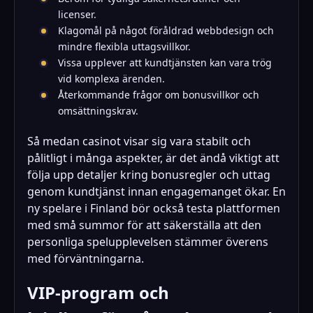
licenser.
Klagomål på något föråldrad webbdesign och
mindre flexibla uttagsvillkor.
Vissa upplever att kundtjänsten kan vara trög
vid komplexa ärenden.
Återkommande frågor om bonusvillkor och
omsättningskrav.
Så medan casinot visar sig vara stabilt och
pålitligt i många aspekter, är det ändå viktigt att
följa upp detaljer kring bonusregler och uttag
genom kundtjänst innan engagemanget ökar. En
ny spelare i Finland bör också testa plattformen
med små summor för att säkerställa att den
personliga spelupplevelsen stämmer överens
med förväntningarna.
VIP-program och