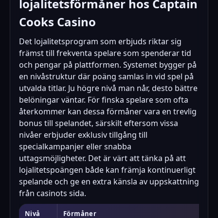
lojalitetsförmåner hos Captain
Cooks Casino
Det lojalitetsprogram som erbjuds riktar sig
främst till frekventa spelare som spenderar tid
och pengar på plattformen. Systemet bygger på
en nivåstruktur där poäng samlas in vid spel på
utvalda titlar. Ju högre nivå man når, desto bättre
belöningar väntar. För finska spelare som ofta
återkommer kan dessa förmåner vara en trevlig
bonus till spelandet, särskilt eftersom vissa
nivåer erbjuder exklusiv tillgång till
specialkampanjer eller snabba
uttagsmöjligheter. Det är värt att tänka på att
lojalitetspoängen både kan främja kontinuerligt
spelande och ge en extra känsla av uppskattning
från casinots sida.
Nivå
Förmåner