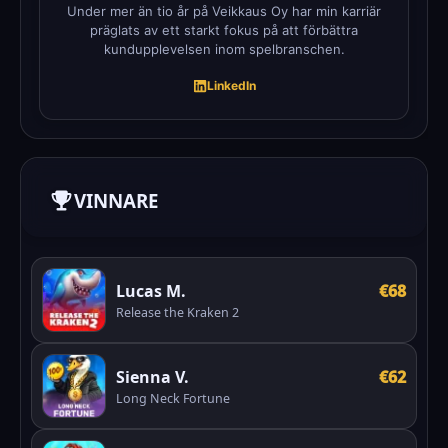
Under mer än tio år på Veikkaus Oy har min karriär
präglats av ett starkt fokus på att förbättra
kundupplevelsen inom spelbranschen.
LinkedIn
VINNARE
Lucas M.
€68
Release the Kraken 2
Sienna V.
€62
Long Neck Fortune