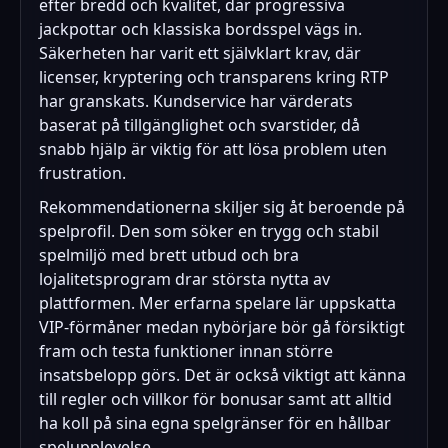
efter bredd och kvalitet, där progressiva
jackpottar och klassiska bordsspel vägs in.
Säkerheten har varit ett självklart krav, där
licenser, kryptering och transparens kring RTP
har granskats. Kundservice har värderats
baserat på tillgänglighet och svarstider, då
snabb hjälp är viktig för att lösa problem uten
frustration.
Rekommendationerna skiljer sig åt beroende på
spelprofil. Den som söker en trygg och stabil
spelmiljö med brett utbud och bra
lojalitetsprogram drar största nytta av
plattformen. Mer erfarna spelare lär uppskatta
VIP-förmåner medan nybörjare bör gå försiktigt
fram och testa funktioner innan större
insatsbelopp görs. Det är också viktigt att känna
till regler och villkor för bonusar samt att alltid
ha koll på sina egna spelgränser för en hållbar
spelupplevelse.