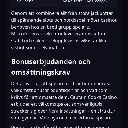
Live Casino
Live Roulette, Live Blackjack
Genom att kombinera allt från stora jackpottar
till spännande slots och bordsspel möter casinot
behoven hos en bred grupp spelare.
Mikrofonens spelmotor levererar dessutom
stabil och säker spelupplevelse, vilket är lika
viktigt som spelvariation.
Bonuserbjudanden och
omsättningskrav
Det är vanligt att spelare undrar hur generösa
välkomstbonusar egentligen är och vad som
krävs för att omsätta dem. Captain Cooks Casino
erbjuder ett välkomstpaket som vanligtvis
sträcker sig över flera insättningar – en struktur
som gynnar både nya och mer erfarna spelare.
Bonusarna består ofta av insättningsbonusar