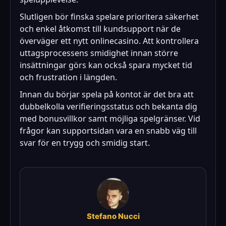
Slutligen bör finska spelare prioritera säkerhet
och enkel åtkomst till kundsupport när de
överväger ett nytt onlinecasino. Att kontrollera
uttagsprocessens smidighet innan större
insättningar görs kan också spara mycket tid
och frustration i längden.
Innan du börjar spela på kontot är det bra att
dubbelkolla verifieringsstatus och bekanta dig
med bonusvillkor samt möjliga spelgränser. Vid
frågor kan supportsidan vara en snabb väg till
svar för en trygg och smidig start.
Stefano Nucci