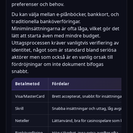
preferenser och behov.
Du kan välja mellan e-plånböcker, bankkort, och
traditionella banköverföringar.
Minimiinsättningarna är ofta låga, vilket gör det
lätt att starta även med mindre budget.
Uttagsprocessen kräver vanligtvis verifiering av
identitet, något som är standard bland seriösa
aktörer men som också är en vanlig orsak till
fördröjningar om inte dokument bifogas
snabbt.
Betalmetod
Fördelar
Visa/MasterCard
Brett accepterat, snabbt för insättningar.
Skrill
Snabba insättningar och uttag, låg avgift.
Neteller
Lättanvänd, bra för casinospelare som kräver
Banköverföring
Hög säkerhet, inga extra avgifter ofta.