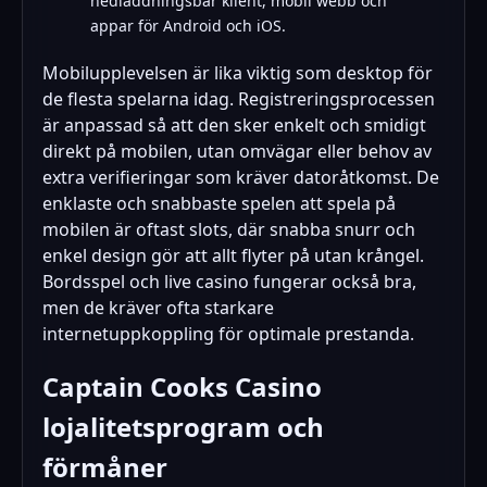
nedladdningsbar klient, mobil webb och
appar för Android och iOS.
Mobilupplevelsen är lika viktig som desktop för
de flesta spelarna idag. Registreringsprocessen
är anpassad så att den sker enkelt och smidigt
direkt på mobilen, utan omvägar eller behov av
extra verifieringar som kräver datoråtkomst. De
enklaste och snabbaste spelen att spela på
mobilen är oftast slots, där snabba snurr och
enkel design gör att allt flyter på utan krångel.
Bordsspel och live casino fungerar också bra,
men de kräver ofta starkare
internetuppkoppling för optimale prestanda.
Captain Cooks Casino
lojalitetsprogram och
förmåner