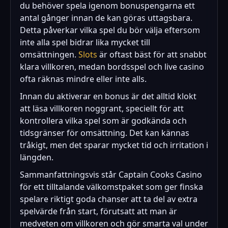
du behöver spela igenom bonuspengarna ett
antal gånger innan de kan göras uttagsbara.
Detta påverkar vilka spel du bör välja eftersom
inte alla spel bidrar lika mycket till
omsättningen.
Slots
är oftast bäst för att snabbt
klara villkoren, medan bordsspel och live casino
ofta räknas mindre eller inte alls.
Innan du aktiverar en bonus är det alltid klokt
att läsa villkoren noggrant, speciellt för att
kontrollera vilka spel som är godkända och
tidsgränser för omsättning. Det kan kännas
tråkigt, men det sparar mycket tid och irritation i
längden.
Sammanfattningsvis står Captain Cooks Casino
för ett tilltalande välkomstpaket som ger finska
spelare riktigt goda chanser att ta del av extra
spelvärde från start, förutsatt att man är
medveten om villkoren och gör smarta val under