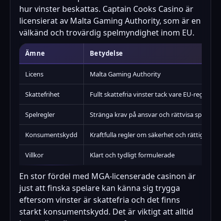
hur vinster beskattas. Captain Cooks Casino är
licensierat av Malta Gaming Authority, som är en
välkänd och trovärdig spelmyndighet inom EU.
Ämne
Betydelse
Licens
Malta Gaming Authority
Skattefrihet
Fullt skattefria vinster tack vare EU-regler
Spelregler
Stränga krav på ansvar och rättvisa spel
Konsumentskydd
Kraftfulla regler om säkerhet och rättigheter
Villkor
Klart och tydligt formulerade
En stor fördel med MGA-licenserade casinon är
just att finska spelare kan känna sig trygga
eftersom vinster är skattefria och det finns
starkt konsumentskydd. Det är viktigt att alltid