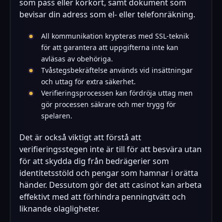
som pass eller körkort, samt dokument som
bevisar din adress som el- eller telefonräkning.
All kommunikation krypteras med SSL-teknik
för att garantera att uppgifterna inte kan
avläsas av obehöriga.
Tvåstegsbekräftelse används vid insättningar
och uttag för extra säkerhet.
Verifieringsprocessen kan fördröja uttag men
gör processen säkrare och mer trygg för
spelaren.
Det är också viktigt att förstå att
verifieringsstegen inte är till för att besvära utan
för att skydda dig från bedrägerier som
identitetsstöld och pengar som hamnar i orätta
händer. Dessutom gör det att casinot kan arbeta
effektivt med att förhindra penningtvätt och
liknande olagligheter.