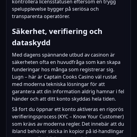
kontrollera licensstatusen eftersom en trygg
spelupplevelse bygger på seriösa och
transparenta operatörer.
Säkerhet, verifiering och
dataskydd
Med dagens spännande utbud av casinon är
säkerheten ofta en huvudfråga som kan skapa
funderingar hos många som registrerar sig.
Lugn – här är Captain Cooks Casino väl rustat
med moderna tekniska lösningar för att
garantera att din information aldrig hamnar i fel
händer och att ditt konto skyddas hela tiden.
Så fort du öppnar ett konto aktiveras en rigorös
verifieringsprocess (KYC – Know Your Customer)
som krävs av moderna regler. Det innebär att du
ibland behöver skicka in kopior på id-handlingar