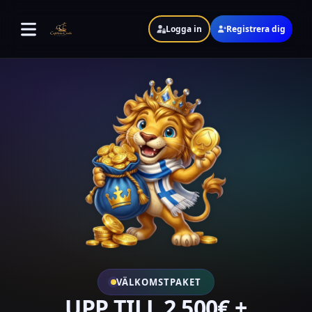
Logga in
Registrera dig
Meny
Spel
Logga in
Betalningsmetoder
App
Uttag
Bonusar
VÄLKOMSTPAKET
UPP TILL 2,500€ +