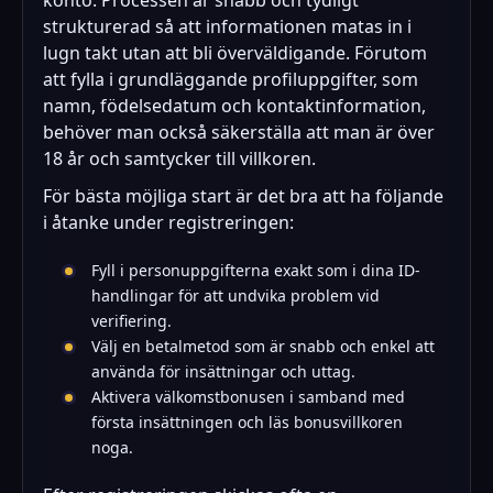
konto. Processen är snabb och tydligt
strukturerad så att informationen matas in i
lugn takt utan att bli överväldigande. Förutom
att fylla i grundläggande profiluppgifter, som
namn, födelsedatum och kontaktinformation,
behöver man också säkerställa att man är över
18 år och samtycker till villkoren.
För bästa möjliga start är det bra att ha följande
i åtanke under registreringen:
Fyll i personuppgifterna exakt som i dina ID-
handlingar för att undvika problem vid
verifiering.
Välj en betalmetod som är snabb och enkel att
använda för insättningar och uttag.
Aktivera välkomstbonusen i samband med
första insättningen och läs bonusvillkoren
noga.