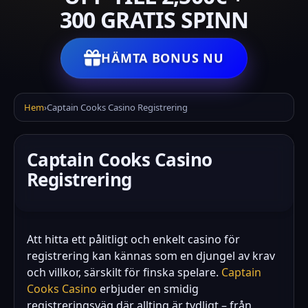
300 GRATIS SPINN
HÄMTA BONUS NU
Hem
›
Captain Cooks Casino Registrering
Captain Cooks Casino
Registrering
Att hitta ett pålitligt och enkelt casino för
registrering kan kännas som en djungel av krav
och villkor, särskilt för finska spelare.
Captain
Cooks Casino
erbjuder en smidig
registreringsväg där allting är tydligt – från