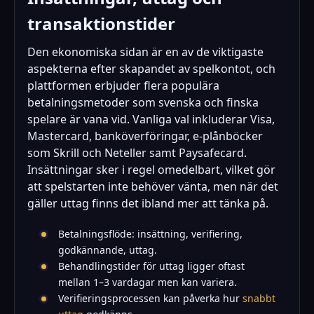
transaktionstider
Den ekonomiska sidan är en av de viktigaste
aspekterna efter skapandet av spelkontot, och
plattformen erbjuder flera populära
betalningsmetoder som svenska och finska
spelare är vana vid. Vanliga val inkluderar Visa,
Mastercard, banköverföringar, e-plånböcker
som Skrill och Neteller samt Paysafecard.
Insättningar sker i regel omedelbart, vilket gör
att spelstarten inte behöver vänta, men när det
gäller uttag finns det ibland mer att tänka på.
Betalningsflöde: insättning, verifiering,
godkännande, uttag.
Behandlingstider för uttag ligger oftast
mellan 1–3 vardagar men kan variera.
Verifieringsprocessen kan påverka hur
snabbt