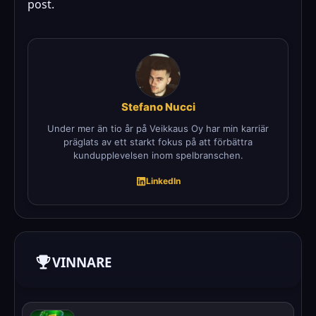
post.
Stefano Nucci
Under mer än tio år på Veikkaus Oy har min karriär
präglats av ett starkt fokus på att förbättra
kundupplevelsen inom spelbranschen.
LinkedIn
VINNARE