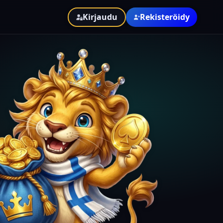
Kirjaudu
Rekisteröidy