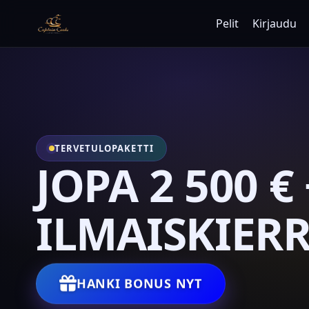
Pelit
Kirjaudu
TERVETULOPAKETTI
JOPA 2 500 € 
ILMAISKIER
HANKI BONUS NYT