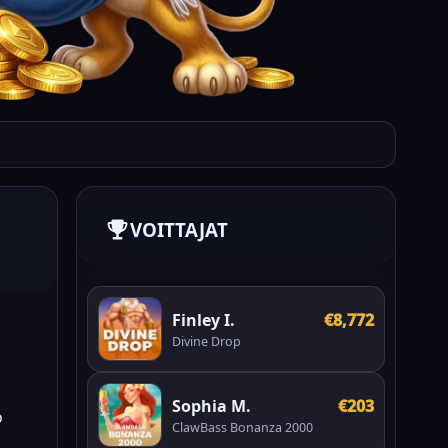
VOITTAJAT
Finley I.
€8,772
Divine Drop
Sophia M.
€203
o
ClawBass Bonanza 2000