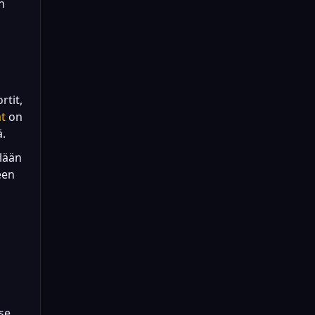
n
rtit,
t
on
ä.
llään
een
tse