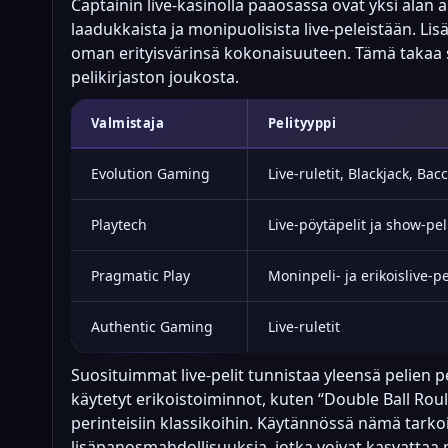
Captainin live-kasinolla pääosassa ovat yksi alan a
laadukkaista ja monipuolisista live-peleistään. Li
oman erityisvärinsä kokonaisuuteen. Tämä takaa s
pelikirjaston joukosta.
Valmistaja
Pelityyppi
Evolution Gaming
Live-ruletit, Blackjack, Bac
Playtech
Live-pöytäpelit ja show-pel
Pragmatic Play
Moninpeli- ja erikoislive-pe
Authentic Gaming
Live-ruletit
Suosituimmat live-pelit tunnistaa yleensä pelien p
käytetyt erikoistoiminnot, kuten “Double Ball Roule
perinteisiin klassikoihin. Käytännössä nämä tarkoi
lisäpanosmahdollisuuksia, jotka voivat kasvattaa pe