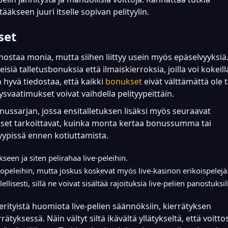
tääkseen juuri itselle sopivan pelityylin.
set
ostaa monia, mutta siihen liittyy usein myös epäselvyyksiä
isiä talletusbonuksia että ilmaiskierroksia, joilla voi kokeill
n hyvä tiedostaa, että kaikki
bonukset
eivät välttämättä ole 
ysvaatimukset voivat vaihdella pelityypeittäin.
ussarjan, jossa ensitalletuksen lisäksi myös seuraavat
mukset tarkoittavat, kuinka monta kertaa bonussumma tai
yypissä ennen kotiuttamista.
kseen ja siten pelirahaa live-peleihin.
kkopeleihin, mutta joskus koskevat myös live-kasinon erikoispelejä
lisesti, sillä ne voivat sisältää rajoituksia live-pelien panostuksil
erityistä huomiota live-pelien säännöksiin, kierrätyksen
ätyksessä. Näin vältyt siltä ikävältä yllätykseltä, että voittos