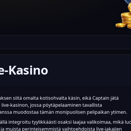
e-Kasino
ksen siitä omalta kotisohvalta käsin, eikä Captain jätä
e live-kasinon, jossa pöytäpelaaminen tavallista
n kanssa muodostaa tämän monipuolisen pelipaikan ytimen.
llä integroitu tyylikkäästi osaksi laajaa valikoimaa, mikä lu
ja muista perinteisemmistä vaihtoehdoista live-jakajien