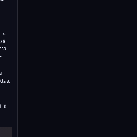
lle,
ssä
sta
ja
SL-
ttaa,
liä,