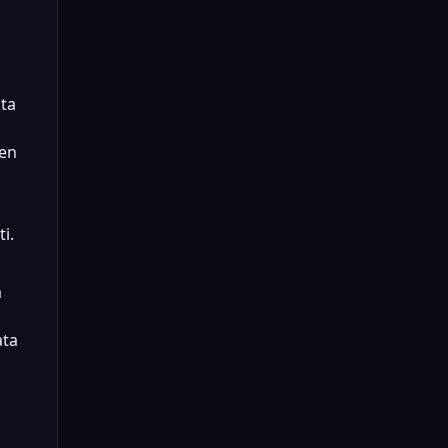
nta
ien
i.
a
ata