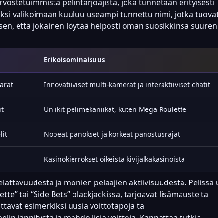
rvostetuimmista pelintarjoajista, joka tunnetaan erityisesti
säksi valikoimaan kuuluu useampi tunnettu nimi, jotka tuova
en, että jokainen löytää helposti oman suosikkinsa suuren
Erikoisominaisuus
carat
Innovatiiviset multi-kamerat ja interaktiiviset chatit
it
Uniikit pelimekaniikat, kuten Mega Roulette
lit
Nopeat panokset ja korkeat panostusrajat
Kasinokierrokset oikeista kivijalkakasinoista
elattavuudesta ja monien pelaajien aktiivisuudesta. Pelissä 
tte” tai “Side Bets” blackjackissa, tarjoavat lisämausteita
ttavat esimerkiksi uusia voittotapoja tai
lin jännitystä ja mahdollisia voittoja. Kannattaa tutkia