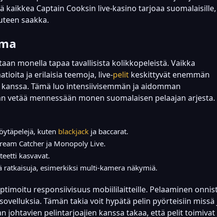
ä kaikkea Captain Cooksin live-kasino tarjoaa suomalaisille,
uuteen saakka.
ima
aan monella tapaa tavallisista kolikkopeleistä. Vaikka
tioita ja erilaisia teemoja, live-
pelit
keskittyvät enemmän
n, kanssa. Tämä luo intensiivisemmän ja aidomman
 vetää mennessään monen suomalaisen pelaajan arjesta.
öytäpelejä, kuten
blackjack
ja baccarat.
 Dream Catcher ja Monopoly Live.
teetti kasvavat.
siä ratkaisuja, esimerkiksi multi-kamera näkymiä.
timoitu responsiivisuus mobiililaitteille. Pelaaminen onnis
 sovelluksia. Tämän takia voit hypätä pelin pyörteisiin missä 
johtavien pelintarjoajien kanssa takaa, että pelit toimivat