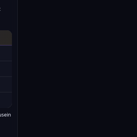
t
usein