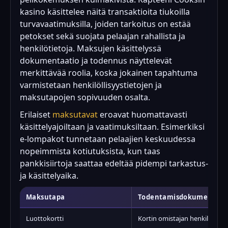
kasino käsittelee näitä transaktioita tiukoilla
turvavaatimuksilla, joiden tarkoitus on estää
petokset sekä suojata pelaajan rahallista ja
henkilötietoja. Maksujen käsittelyssä
dokumentaatio ja todennus näyttelevät
merkittävää roolia, koska jokainen tapahtuma
varmistetaan henkilöllisyystietojen ja
maksutapojen sopivuuden osalta.
Erilaiset
maksutavat
eroavat huomattavasti
käsittelyajoiltaan ja vaatimuksiltaan. Esimerkiksi
e-lompakot tunnetaan pelaajien keskuudessa
nopeimmista kotiutuksista, kun taas
pankkisiirtoja saattaa edeltää pidempi tarkastus-
ja käsittelyaika.
Maksutapa
Todentamisdokumentit
Luottokortti
Kortin omistajan henkilöllisyy