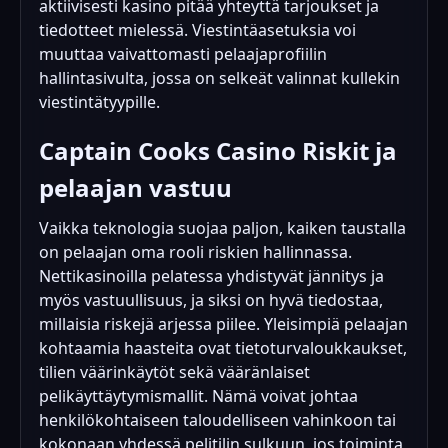
aktiivisesti kasino pitää yhteyttä tarjoukset ja
tiedotteet mielessä. Viestintäasetuksia voi
muuttaa vaivattomasti pelaajaprofiilin
hallintasivulta, jossa on selkeät valinnat kullekin
viestintätyypille.
Captain Cooks Casino Riskit ja
pelaajan vastuu
Vaikka teknologia suojaa paljon, kaiken taustalla
on pelaajan oma rooli riskien hallinnassa.
Nettikasinoilla pelatessa yhdistyvät jännitys ja
myös vastuullisuus, ja siksi on hyvä tiedostaa,
millaisia riskejä arjessa piilee. Yleisimpiä pelaajan
kohtaamia haasteita ovat tietoturvaloukkaukset,
tilien väärinkäytöt sekä vääränlaiset
pelikäyttäytymismallit. Nämä voivat johtaa
henkilökohtaiseen taloudelliseen vahinkoon tai
kokonaan yhdessä pelitilin sulkuun, jos toiminta