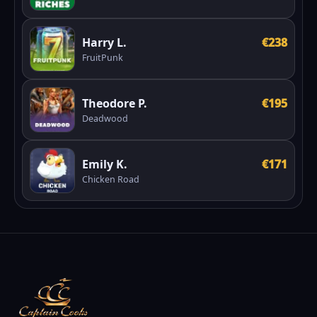
Harry L.
€238
FruitPunk
Theodore P.
€195
Deadwood
Emily K.
€171
Chicken Road