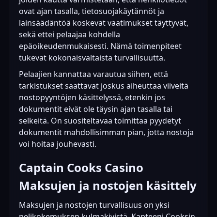
ovat ajan tasalla, tietosuojakäytännöt ja
lainsäädäntöä koskevat vaatimukset täyttyvät,
sekä ettei pelaajaa kohdella
epäoikeudenmukaisesti. Nämä toimenpiteet
tukevat kokonaisvaltaista turvallisuutta.
Pelaajien kannattaa varautua siihen, että
tarkistukset saattavat joskus aiheuttaa viiveitä
nostopyyntöjen käsittelyssä, etenkin jos
dokumentit eivät ole täysin ajan tasalla tai
selkeitä. On suositeltavaa toimittaa pyydetyt
dokumentit mahdollisimman pian, jotta nostoja
voi hoitaa jouhevasti.
Captain Cooks Casino
Maksujen ja nostojen käsittely
Maksujen ja nostojen turvallisuus on yksi
pelikokemuksen kulmakivistä. Kapteeni Cooksin