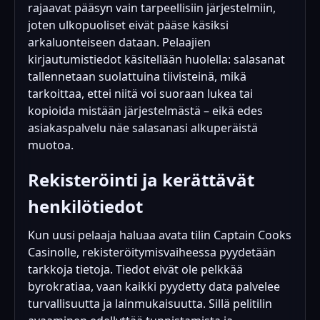
rajaavat pääsyn vain tarpeellisiin järjestelmiin,
joten ulkopuoliset eivät pääse käsiksi
arkaluonteiseen dataan. Pelaajien
kirjautumistiedot käsitellään huolella: salasanat
tallennetaan suolattuina tiivisteinä, mikä
tarkoittaa, ettei niitä voi suoraan lukea tai
kopioida mistään järjestelmästä – eikä edes
asiakaspalvelu näe salasanasi alkuperäistä
muotoa.
Rekisteröinti ja kerättävät
henkilötiedot
Kun uusi pelaaja haluaa avata tilin Captain Cooks
Casinolle, rekisteröitymisvaiheessa pyydetään
tarkkoja tietoja. Tiedot eivät ole pelkkää
byrokratiaa, vaan kaikki pyydetty data palvelee
turvallisuutta ja lainmukaisuutta. Sillä pelitilin