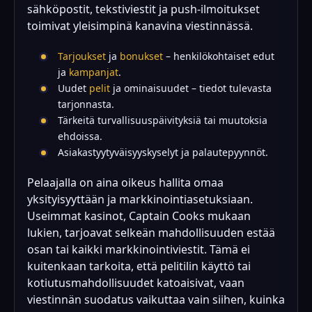
sähköpostit, tekstiviestit ja push-ilmoitukset
toimivat yleisimpinä kanavina viestinnässä.
Tarjoukset
ja
bonukset
– henkilökohtaiset edut
ja
kampanjat
.
Uudet
pelit
ja ominaisuudet – tiedot tulevasta
tarjonnasta.
Tärkeitä turvallisuuspäivityksiä tai muutoksia
ehdoissa.
Asiakastyytyväisyyskyselyt ja palautepyynnöt.
Pelaajalla on aina oikeus hallita omaa
yksityisyyttään ja markkinointiasetuksiaan.
Useimmat kasinot, Captain Cooks mukaan
lukien, tarjoavat selkeän mahdollisuuden estää
osan tai kaikki markkinointiviestit. Tämä ei
kuitenkaan tarkoita, että pelitilin käyttö tai
kotiutusmahdollisuudet katoaisivat, vaan
viestinnän suodatus vaikuttaa vain siihen, kuinka