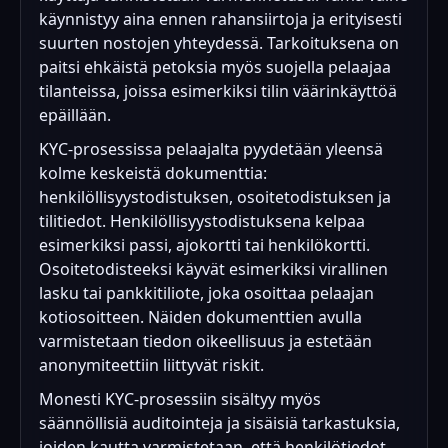
käynnistyy aina ennen rahansiirtoja ja erityisesti
suurten nostojen yhteydessä. Tarkoituksena on
paitsi ehkäistä petoksia myös suojella pelaajaa
tilanteissa, joissa esimerkiksi tilin väärinkäyttöä
epäillään.
KYC-prosessissa pelaajalta pyydetään yleensä
kolme keskeistä dokumenttia:
henkilöllisyystodistuksen, osoitetodistuksen ja
tilitiedot. Henkilöllisyystodistuksena kelpaa
esimerkiksi passi, ajokortti tai henkilökortti.
Osoitetodisteeksi käyvät esimerkiksi virallinen
lasku tai pankkitiliote, joka osoittaa pelaajan
kotiosoitteen. Näiden dokumenttien avulla
varmistetaan tiedon oikeellisuus ja estetään
anonymiteettiin liittyvät riskit.
Monesti KYC-prosessiin sisältyy myös
säännöllisiä auditointeja ja sisäisiä tarkastuksia,
joiden kautta varmistetaan, että henkilötiedot