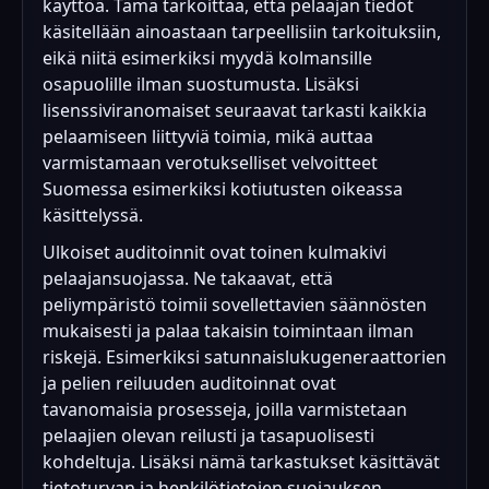
käyttöä. Tämä tarkoittaa, että pelaajan tiedot
käsitellään ainoastaan tarpeellisiin tarkoituksiin,
eikä niitä esimerkiksi myydä kolmansille
osapuolille ilman suostumusta. Lisäksi
lisenssiviranomaiset seuraavat tarkasti kaikkia
pelaamiseen liittyviä toimia, mikä auttaa
varmistamaan verotukselliset velvoitteet
Suomessa esimerkiksi kotiutusten oikeassa
käsittelyssä.
Ulkoiset auditoinnit ovat toinen kulmakivi
pelaajansuojassa. Ne takaavat, että
peliympäristö toimii sovellettavien säännösten
mukaisesti ja palaa takaisin toimintaan ilman
riskejä. Esimerkiksi satunnaislukugeneraattorien
ja pelien reiluuden auditoinnat ovat
tavanomaisia prosesseja, joilla varmistetaan
pelaajien olevan reilusti ja tasapuolisesti
kohdeltuja. Lisäksi nämä tarkastukset käsittävät
tietoturvan ja henkilötietojen suojauksen