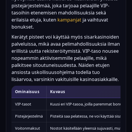
pistejärjestelmää, joka tarjoaa pelaajille VIP-
tasoihin etenemisen mahdollisuuksia sekä
erilaisia etuja, kuten
kampanjat
ja vaihtuvat
bonukset.
Kerätyt pisteet voi käyttää myös sisarkasinoiden
palveluissa, mikä avaa pelimahdollisuuksia ilman
erillistä uutta rekisteröitymistä. VIP-taso nousee
nopeammin aktiivisemmille pelaajille, mikä
palkitsee sitoutuneisuudesta. Näiden etujen
ansiosta uskollisuusohjelma todella tuo
lisäarvoa, varsinkin vakituisille kasinoasiakkaille.
Ominaisuus
Kuvaus
VIP-tasot
Kuusi eri VIP-tasoa, joilla paremmat bonusehdo
Pistejärjestelmä
Pisteitä saa pelatessa, ne voi käyttää sisarkinn
Voitonmaksut
Nostot käsitellään yleensä sujuvasti, mutta viiv