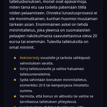
talletusbonuksen, monet ovat epävarmoja,
miten tämä etu saa todella pätemään tilillä
niiden pelaamiseen. Onneksi lunastusprosessi ei
ole monimutkainen, kunhan huomioi muutaman
tärkeän asian. Ensimmäinen askel on tehdä
minimitalletus, joka yleensä on suomalaisten
pelaajien näkökulmasta saavutettavissa oleva 20
euroa tai enemmän. Tulevilla talletuksilla on
omat minimit.
Rekisteröidy
sivustolle ja tarkista sähköposti
vahvistuksen varalta.
Siirry talletussivulle ja valitse haluamasi
talletusmenetelmä.
Syötä vähintään bonuksen minimitalletus,
esimerkiksi 20 € tai kampanjassa ilmoitettu
summa.
Varmista, että bonus on aktivoitu tai valitse se
tarvittaessa talletuksen yhteydessä.