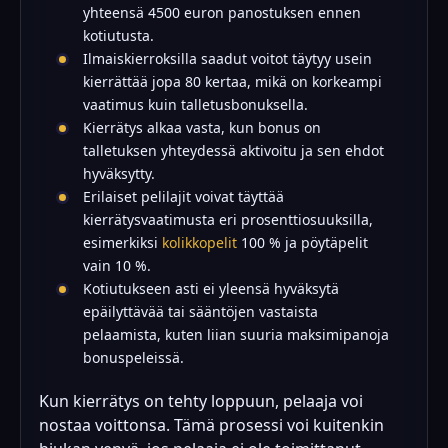
yhteensä 4500 euron panostuksen ennen
kotiutusta.
Ilmaiskierroksilla saadut voitot täytyy usein
kierrättää jopa 80 kertaa, mikä on korkeampi
vaatimus kuin talletusbonuksella.
Kierrätys alkaa vasta, kun bonus on
talletuksen yhteydessä aktivoitu ja sen ehdot
hyväksytty.
Erilaiset pelilajit voivat täyttää
kierrätysvaatimusta eri prosenttiosuuksilla,
esimerkiksi
kolikkopelit
100 % ja pöytäpelit
vain 10 %.
Kotiutukseen asti ei yleensä hyväksytä
epäilyttävää tai sääntöjen vastaista
pelaamista, kuten liian suuria maksimipanoja
bonuspeleissä.
Kun kierrätys on tehty loppuun, pelaaja voi
nostaa voittonsa. Tämä prosessi voi kuitenkin