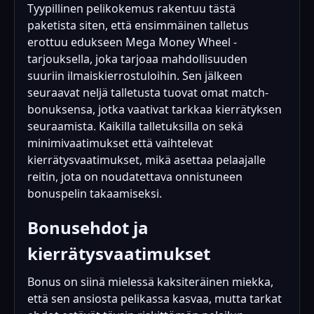
Tyypillinen pelikokemus rakentuu tästä
paketista siten, että ensimmäinen talletus
erottuu edukseen Mega Money Wheel -
tarjouksella, joka tarjoaa mahdollisuuden
suuriin ilmaiskierrostuloihin. Sen jälkeen
seuraavat neljä talletusta tuovat omat match-
bonuksensa, jotka vaativat tarkkaa kierrätyksen
seuraamista. Kaikilla talletuksilla on sekä
minimivaatimukset että vaihtelevat
kierrätysvaatimukset, mikä asettaa pelaajalle
reitin, jota on noudatettava onnistuneen
bonuspelin takaamiseksi.
Bonusehdot ja
kierrätysvaatimukset
Bonus on siinä mielessä kaksiteräinen miekka,
että sen ansiosta pelikassa kasvaa, mutta tarkat