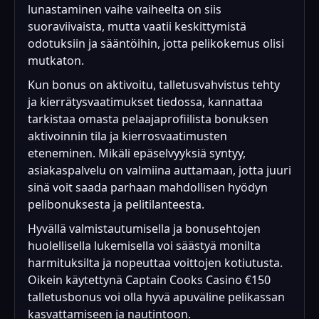
lunastaminen vaihe vaiheelta on siis
suoraviivaista, mutta vaatii keskittymistä
odotuksiin ja sääntöihin, jotta pelikokemus olisi
mutkaton.
Kun bonus on aktivoitu, talletusvahvistus tehty
ja kierrätysvaatimukset tiedossa, kannattaa
tarkistaa omasta pelaajaprofiilista bonuksen
aktivoinnin tila ja kierrosvaatimusten
eteneminen. Mikäli epäselvyyksiä syntyy,
asiakaspalvelu on valmiina auttamaan, jotta juuri
sinä voit saada parhaan mahdollisen hyödyn
pelibonuksesta ja pelitilanteesta.
Hyvällä valmistautumisella ja bonusehtojen
huolellisella lukemisella voi säästyä monilta
harmituksilta ja nopeuttaa voittojen kotiutusta.
Oikein käytettynä Captain Cooks Casino €150
talletusbonus voi olla hyvä apuväline pelikassan
kasvattamiseen ja nautintoon.