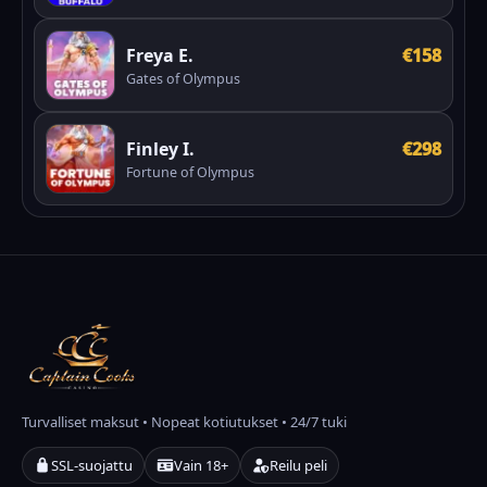
Freya E.
€158
Gates of Olympus
Finley I.
€298
Fortune of Olympus
Turvalliset maksut • Nopeat kotiutukset • 24/7 tuki
Suomi
SSL-suojattu
Vain 18+
Reilu peli
Svenska