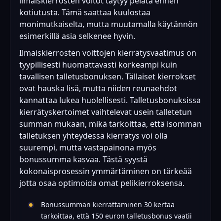
ilmaiskierrosten voitot täytyy pelata ennen
kotiutusta. Tämä saattaa kuulostaa
monimutkaiselta, mutta muutamalla käytännön
esimerkillä asia selkenee hyvin.
Ilmaiskierrosten voittojen kierrätysvaatimus on
tyypillisesti huomattavasti korkeampi kuin
tavallisen talletusbonuksen. Tällaiset kierrokset
ovat hauska lisä, mutta niiden reunaehdot
kannattaa lukea huolellisesti. Talletusbonuksissa
kierrätyskertoimet vaihtelevat usein talletetun
summan mukaan, mikä tarkoittaa, että isomman
talletuksen yhteydessä kierrätys voi olla
suurempi, mutta vastapainona myös
bonussumma kasvaa. Tästä syystä
kokonaisprosessin ymmärtäminen on tärkeää
jotta osaa optimoida omat pelikierroksensa.
Bonussumman kierrättäminen 30 kertaa
tarkoittaa, että 150 euron talletusbonus vaatii