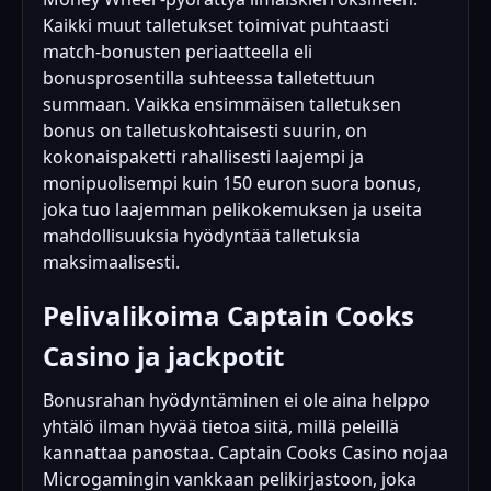
Kaikki muut talletukset toimivat puhtaasti
match-bonusten periaatteella eli
bonusprosentilla suhteessa talletettuun
summaan. Vaikka ensimmäisen talletuksen
bonus on talletuskohtaisesti suurin, on
kokonaispaketti rahallisesti laajempi ja
monipuolisempi kuin 150 euron suora bonus,
joka tuo laajemman pelikokemuksen ja useita
mahdollisuuksia hyödyntää talletuksia
maksimaalisesti.
Pelivalikoima Captain Cooks
Casino ja jackpotit
Bonusrahan hyödyntäminen ei ole aina helppo
yhtälö ilman hyvää tietoa siitä, millä peleillä
kannattaa panostaa. Captain Cooks Casino nojaa
Microgamingin vankkaan pelikirjastoon, joka