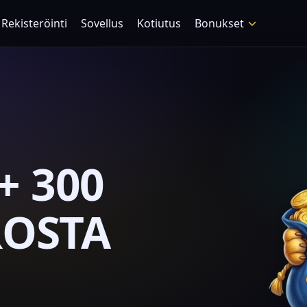
Rekisteröinti
Sovellus
Kotiutus
Bonukset
+ 300
ROSTA