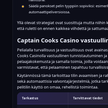
Säädä panokset pelin tyyppiin sopiviksi: esimerki
automaattipeliversioissa.
Yllä olevat strategiat ovat suosittuja mutta niihin
että ruletti on ennen kaikkea viihdettä ja sattumaa
Captain Cooks Casino vastuulli
Pelialalla turvallisuus ja vastuullisuus ovat avai
Cooks Casinolla vastuullinen tunnistautuminen ja 
pelaajakokemusta ja samalla toimia, joilla voida
varmistavat, että pelaaminen tapahtuu turvallisissa
Käytännössä tämä tarkoittaa tilin avaamisen ja ra
sekä automaattisia valvontajärjestelmiä, jotka tark
pelitilin käyttö on omaa, rehellistä toimintaa.
Tarkastus
Tarvittavat tiedot