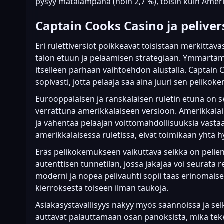
pysyy matalampana (noin 2,7 %), toisin kuin Amerik
Captain Cooks Casino ja peliver
Eri rulettiversiot poikkeavat toisistaan merkittäv
talon etuun ja pelaamisen strategiaan. Ymmärtämi
itselleen parhaan vaihtoehdon alustalla. Captain
sopivasti, jotta pelaaja saa aina juuri sen pelikok
Eurooppalaisen ja ranskalaisen ruletin etuna on se,
verrattuna amerikkalaiseen versioon. Amerikkalaine
ja vähentää pelaajan voittomahdollisuuksia vastaa
amerikkalaisessa ruletissa, eivät toimikaan yhtä 
Eräs pelikokemukseen vaikuttava seikka on pelien kä
autenttisen tunnetilan, jossa jakajaa voi seurata 
moderni ja nopea pelivauhti sopii taas erinomaisesti
kierroksesta toiseen ilman taukoja.
Asiakasystävällisyys näkyy myös säännöissä ja sel
auttavat palauttamaan osan panoksista, mikä tekee