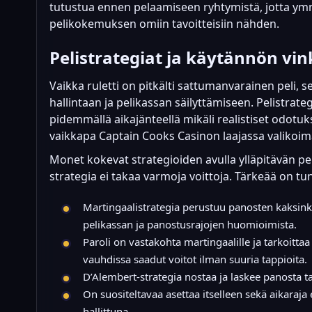
tutustua ennen pelaamiseen ryhtymistä, jotta ymm
pelikokemuksen omiin tavoitteisiin nähden.
Pelistrategiat ja käytännön vink
Vaikka ruletti on pitkälti sattumanvarainen peli,
hallintaan ja pelikassan säilyttämiseen. Pelistrat
pidemmällä aikajänteellä mikäli realistiset odotuk
vaikkapa Captain Cooks Casinon laajassa valikoim
Monet kokevat strategioiden avulla ylläpitävän pe
strategia ei takaa varmoja voittoja. Tärkeää on tu
Martingaalistrategia perustuu panosten kaksinke
pelikassan ja panostusrajojen huomioimista.
Paroli on vastakohta martingaalille ja tarkoitt
vauhdissa saadut voitot ilman suuria tappioita.
D’Alembert-strategia nostaa ja laskee panosta tas
On suositeltavaa asettaa itselleen sekä aikaraja 
hallittuna.