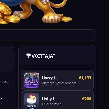
VOITTAJAT
Harry L.
€1,133
etti,
Ultimate Slot of America
Holly U.
€206
at
Chicken Road