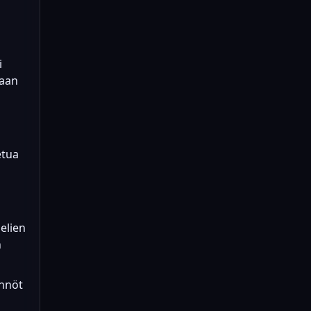
i
maan
etua
elien
n
ännöt