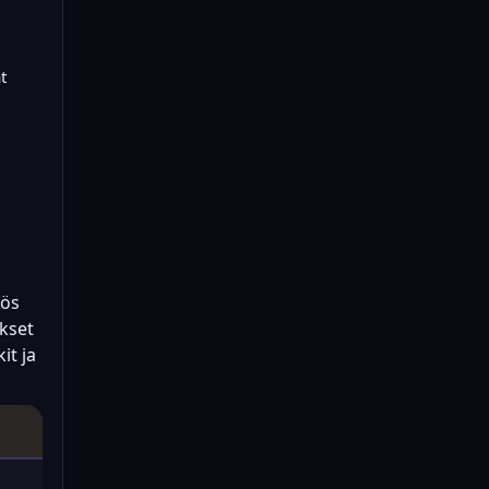
t
yös
okset
it ja