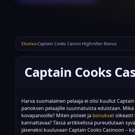
Etusivu
Captain Cooks Casino Highroller-Bonus
›
Captain Cooks Cas
Harva suomalainen pelaaja ei olisi kuullut Captain
panoksen pelaajille suunnatuista eduistaan. Mikä 
kovapanosille? Miten pisteet ja
bonukset
oikeasti 
kannattavaa? Tässä artikkelissa pureudutaan syvä
jäseneksi kuuluvaan Captain Cooks Casinoon – kä