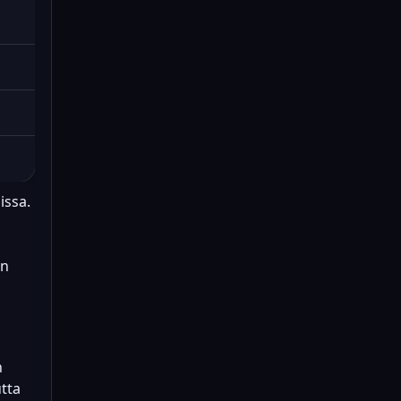
issa.
en
n
utta