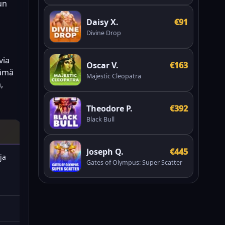
un
Daisy X.
€91
Divine Drop
via
Oscar V.
€163
tämä
Majestic Cleopatra
,
Theodore P.
€392
Black Bull
Joseph Q.
€445
ja
Gates of Olympus: Super Scatter