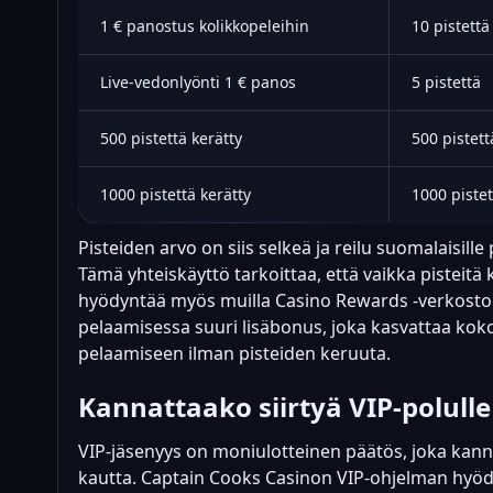
1 € panostus kolikkopeleihin
10 pistettä
Live-vedonlyönti 1 € panos
5 pistettä
500 pistettä kerätty
500 pistett
1000 pistettä kerätty
1000 pistet
Pisteiden arvo on siis selkeä ja reilu suomalaisille 
Tämä yhteiskäyttö tarkoittaa, että vaikka pisteitä
hyödyntää myös muilla Casino Rewards -verkoston pe
pelaamisessa suuri lisäbonus, joka kasvattaa koko
pelaamiseen ilman pisteiden keruuta.
Kannattaako siirtyä VIP-polull
VIP-jäsenyys on moniulotteinen päätös, joka kanna
kautta. Captain Cooks Casinon VIP-ohjelman hyödyt