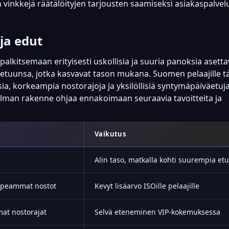
vinkkejä räätälöityjen tarjousten saamiseksi asiakaspalvel
ja edut
alkitsemaan erityisesti uskollisia ja suuria panoksia asetta
setuunsa, jotka kasvavat tason mukana. Suomen pelaajille 
, korkeampia nostorajoja ja yksilöllisiä syntymäpäiväetuja
elman rakenne ohjaa ennakoimaan seuraavia tavoitteita ja
Vaikutus
Alin taso, matkalla kohti suurempia etu
nopeammat nostot
Kevyt lisäarvo ISOille pelaajille
at nostorajat
Selvä eteneminen VIP-kokemuksessa