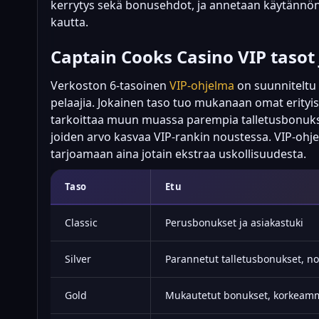
kerrytys sekä bonusehdot, ja annetaan käytännön 
kautta.
Captain Cooks Casino VIP tasot 
Verkoston 6-tasoinen
VIP-ohjelma
on suunniteltu p
pelaajia. Jokainen taso tuo mukanaan omat erityi
tarkoittaa muun muassa parempia talletusbonuksia
joiden arvo kasvaa VIP-rankin noustessa. VIP-ohj
tarjoamaan aina jotain ekstraa uskollisuudesta.
Taso
Etu
Classic
Perusbonukset ja asiakastuki
Silver
Parannetut talletusbonukset, 
Gold
Mukautetut bonukset, korkeamm