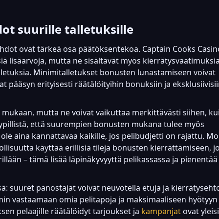
 suurille talletuksille
ehdot ovat tärkeä osa päätöksentekoa. Captain Cooks Casin
isiä lisäarvoja, mutta ne sisältävät myös kierrätysvaatimuksia
letuksia. Minimitalletukset bonusten lunastamiseen voivat
 pääsyn erityisesti räätälöityihin bonuksiin ja eksklusiivisi
 mukaan, mutta ne voivat vaikuttaa merkittävästi siihen, ku
tyypillistä, että suurempien bonusten mukana tulee myös
le aina kannattavaa kaikille, jos pelibudjetti on rajattu. M
isuutta käyttää erillisiä tilejä bonusten kierrättämiseen, jo
ään – tämä lisää läpinäkyvyyttä pelikassassa ja pienentää
: suuret panostajat voivat neuvotella etuja ja kierrätyseht
min vastaamaan omia pelitapoja ja maksimaaliseen hyötyyn
en pelaajille räätälöidyt tarjoukset ja
kampanjat
ovat yleisi