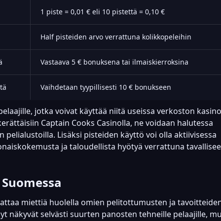
1 piste = 0,01 € eli 10 pistettä = 0,10 €
Half pisteiden arvo verrattuna kolikkopeleihin
ä
Vastaava 5 € bonuksena tai ilmaiskierroksina
tä
Vaihdetaan tyypillisesti 10 € bonukseen
pelaajille, jotka voivat käyttää niitä useissa verkoston kasino
 kerättäisiin Captain Cooks Casinolla, ne voidaan halutessa
lialustoilla. Lisäksi pisteiden käyttö voi olla aktiivisessa
naiskokemusta ja taloudellista hyötyä verrattuna tavallise
e Suomessa
ttaa miettiä huolella omien pelitottumusten ja tavoitteide
 näkyvät selvästi suurten panosten tehneille pelaajille, m