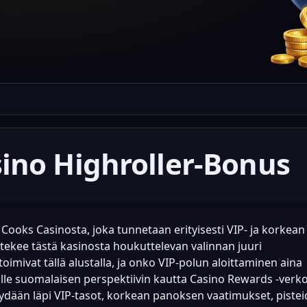
ino Highroller-Bonus
 Cooks Casinosta, joka tunnetaan erityisesti VIP- ja korkean
tekee tästä kasinosta houkuttelevan valinnan juuri
toimivat tällä alustalla, ja onko VIP-polun aloittaminen aina
lle suomalaisen perspektiivin kautta Casino Rewards -verk
ydään läpi VIP-tasot, korkean panoksen vaatimukset, piste